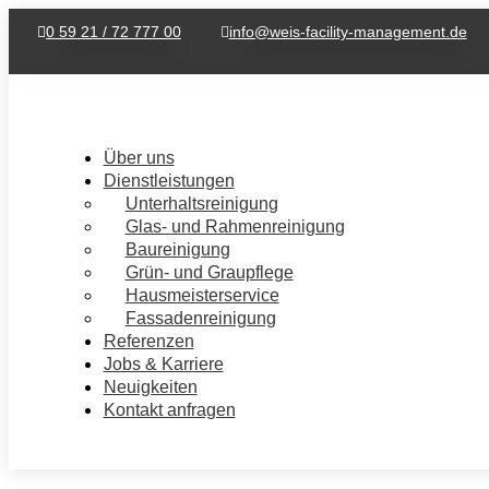
0 59 21 / 72 777 00
info@weis-facility-management.de
Über uns
Dienstleistungen
Unterhaltsreinigung
Glas‑ und Rahmenreinigung
Baureinigung
Grün- und Graupflege
Hausmeisterservice
Fassadenreinigung
Referenzen
Jobs & Karriere
Neuigkeiten
Kontakt anfragen